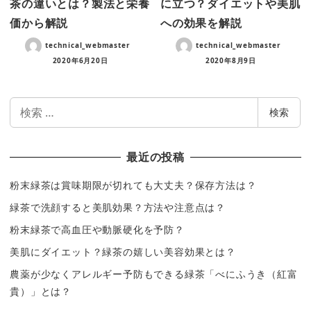
茶の違いとは？製法と栄養
に立つ？ダイエットや美肌
価から解説
への効果を解説
technical_webmaster
technical_webmaster
2020年6月20日
2020年8月9日
検
検索
索
最近の投稿
粉末緑茶は賞味期限が切れても大丈夫？保存方法は？
緑茶で洗顔すると美肌効果？方法や注意点は？
粉末緑茶で高血圧や動脈硬化を予防？
美肌にダイエット？緑茶の嬉しい美容効果とは？
農薬が少なくアレルギー予防もできる緑茶「べにふうき（紅富
貴）」とは？