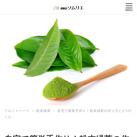
MENU
フロントページ
粉末緑茶
自宅で簡単手作り！粉末緑茶の作り方と2つの
ミル