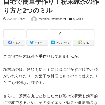
自宅で簡単手作り！粉末緑茶の作
り方と2つのミル
著者
投稿日
2020年10月25日
technical_webmaster
カテゴリー
粉末緑茶
-
-
0
-
シェア
ツイート
ブックマーク
LINE
ご自宅で粉末緑茶を
手作り
してみませんか。
粉末緑茶は、急須を使わずにお湯に溶かすだけでお茶
がいれられたり、お菓子や料理にもそのまま使えたり
とても便利なお茶です。
さらに、茶葉を丸ごと飲むためお茶の栄養素も効率的
に摂取できるため、そのダイエット効果や健康効果な