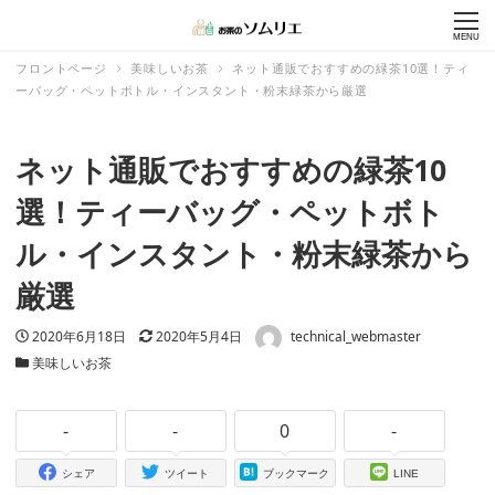
MENU
フロントページ
美味しいお茶
ネット通販でおすすめの緑茶10選！ティ
ーバッグ・ペットボトル・インスタント・粉末緑茶から厳選
ネット通販でおすすめの緑茶10
選！ティーバッグ・ペットボト
ル・インスタント・粉末緑茶から
厳選
著者
投稿日
2020年6月18日
更新日
2020年5月4日
technical_webmaster
カテゴリー
美味しいお茶
-
-
0
-
シェア
ツイート
ブックマーク
LINE